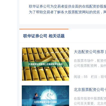
联华证券公司为交易者提供全面的在线配资炒股
为了帮助交易者了解各大股票配资网站的优劣，
联华证券公司 相关话题
大连配资公司推荐 
在股票市场中，配资
公司股票配资网，如何
阅读：
55
栏目：
联
北京股票配资公司
在股市投资中股票配
公司至关重要。北京作