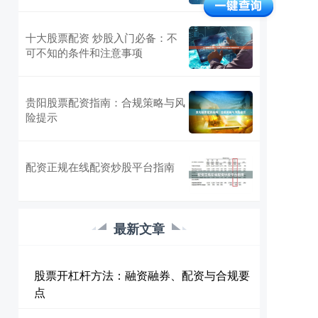
十大股票配资 炒股入门必备：不
可不知的条件和注意事项
贵阳股票配资指南：合规策略与风
险提示
配资正规在线配资炒股平台指南
最新文章
股票开杠杆方法：融资融券、配资与合规要
点