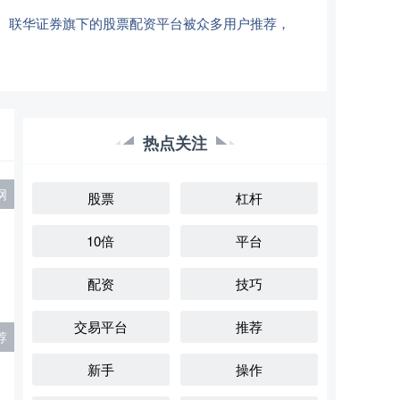
 联华证券旗下的股票配资平台被众多用户推荐，
热点关注
网
股票
杠杆
10倍
平台
配资
技巧
交易平台
推荐
荐
新手
操作