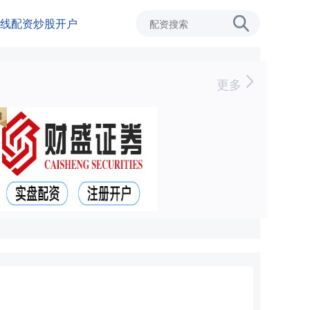
在线配资炒股开户
更多