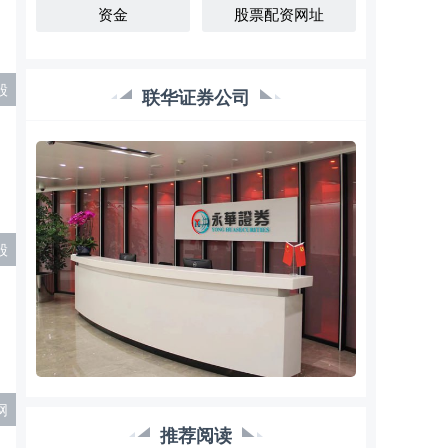
资金
股票配资网址
股
联华证券公司
股
网
推荐阅读