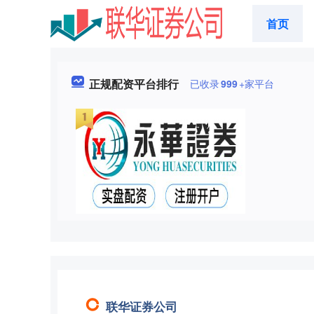
首页
正规配资平台排行
已收录
999
+家平台
联华证券公司