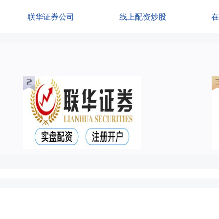
联华证券公司
线上配资炒股