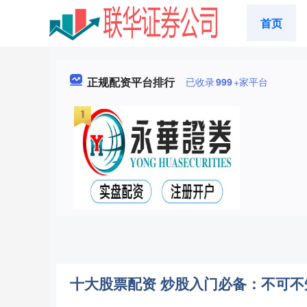
首页
正规配资平台排行
已收录
999
+家平台
十大股票配资 炒股入门必备：不可