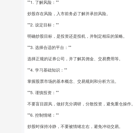
**1. 了解风险：**
炒股存在风险，入市前务必了解并承担风险。
**2. 设定目标：**
明确炒股目标，是投资还是投机，并制定相应的策略。
**3. 选择合适的平台：**
选择正规的证券公司，并了解其佣金、交易费用等。
**4. 学习基础知识：**
掌握股票市场的基本概念、交易规则和分析方法。
**5. 谨慎投资：**
不要盲目跟风，做好充分调研，分散投资，避免重仓操作
**6. 控制情绪：**
炒股时保持冷静，不要被情绪左右，避免冲动交易。