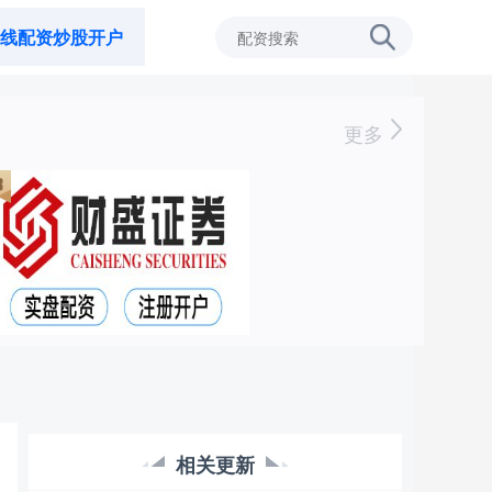
在线配资炒股开户
更多
相关更新