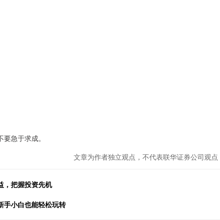
不要急于求成。
文章为作者独立观点，不代表联华证券公司观点
益，把握投资先机
新手小白也能轻松玩转