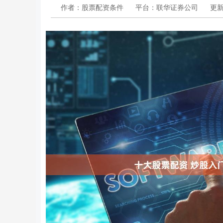
作者：股票配资条件
平台：联华证券公司
更新：