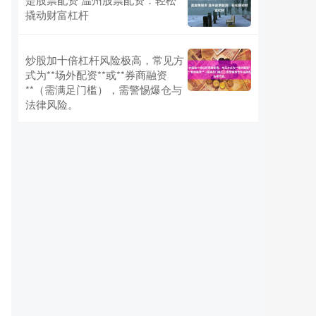
撬动财富杠杆
炒股加十倍杠杆风险极高，常见方
式为**场外配资**或**券商融资
**（需满足门槛），需警惕爆仓与
法律风险。