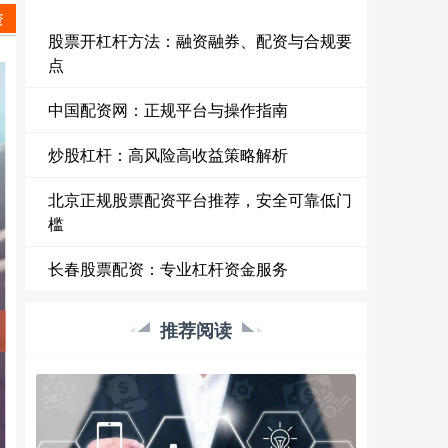
资
股票开杠杆方法：融资融券、配资与合规要
点
中国配资网：正规平台与操作指南
炒股杠杆：高风险高收益策略解析
北京正规股票配资平台推荐，安全可靠低门
槛
长春股票配资：专业杠杆资金服务
推荐阅读