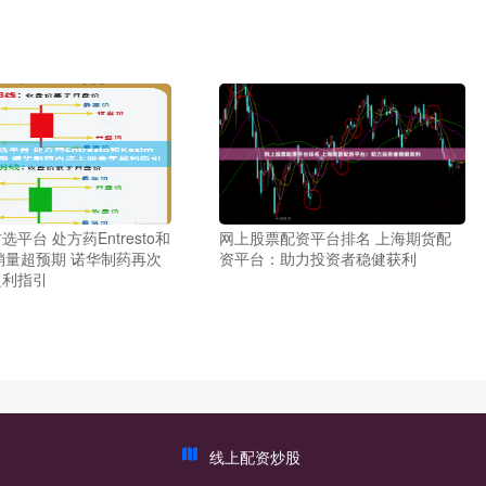
平台 处方药Entresto和
网上股票配资平台排名 上海期货配
ta销量超预期 诺华制药再次
资平台：助力投资者稳健获利
盈利指引
线上配资炒股