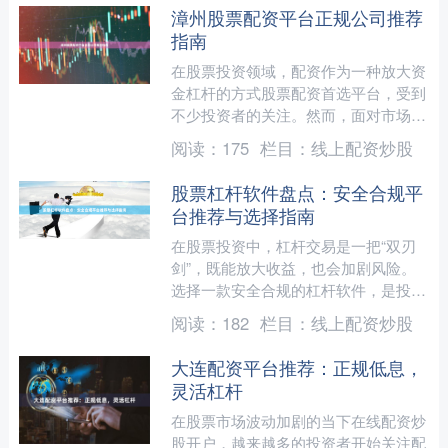
漳州股票配资平台正规公司推荐
指南
在股票投资领域，配资作为一种放大资
金杠杆的方式股票配资首选平台，受到
不少投资者的关注。然而，面对市场上
众多的配资平台，如何选择一家正规、
阅读：
175
栏目：
线上配资炒股
安全的公司，成为漳州投资....
股票杠杆软件盘点：安全合规平
台推荐与选择指南
在股票投资中，杠杆交易是一把“双刃
剑”，既能放大收益，也会加剧风险。
选择一款安全合规的杠杆软件，是投资
者控制风险、稳健操作的第一步。本文
阅读：
182
栏目：
线上配资炒股
将为您盘点当前市场情况股....
大连配资平台推荐：正规低息，
灵活杠杆
在股票市场波动加剧的当下在线配资炒
股开户，越来越多的投资者开始关注配