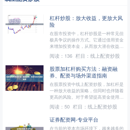
杠杆炒股：放大收益，更放大风
险
在股市投资中，杠杆炒股是一种常见但
极具争议的操作方式。它通过借用资金
来增加投资本金，从而放大潜在收益，
但同时也将风险成倍放大。对于投资者
阅读：
136
栏目：
线上配资炒股
而言，理解杠杆炒股的本质....
股票加杠杆购买方法：融资融
券、配资与场外渠道指南
在股票投资中线上配资炒股，加杠杆是
一种放大收益的策略，但同时也伴随着
更高的风险。对于希望提高资金使用效
率的投资者而言，了解股票加杠杆的合
阅读：
50
栏目：
线上配资炒股
法渠道与操作方法是必要的....
证券配资网-专业平台
在当前的资本市场环境下，越来越多的