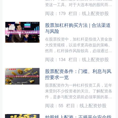
资这一工具。对于大连本地的股民而
言，选择一家正规、低息、杠杆灵活的
阅读：
179
栏目：
线上配资炒股
配资平台，是提升资金使用效....
股票加杠杆购买方法 | 合法渠道
与风险
在股票投资中，加杠杆是指借入资金放
大投资规模，以追求更高收益的策略。
然而，杠杆操作风险较高，必须通过合
法渠道进行。本文将介绍几种常见的合
阅读：
134
栏目：
线上配资炒股
法加杠杆方式及其潜在风险....
股票配资条件：门槛、利息与风
控要求一览
股票配资作为一种杠杆投资工具，近年
来受到不少投资者的关注。了解配资条
件，是参与配资交易前必须掌握的基础
知识。本文将从门槛、利息与风控要求
阅读：
55
栏目：
线上配资炒股
三个方面，为您系统梳理股....
炒股线上配资：正规平台安全指