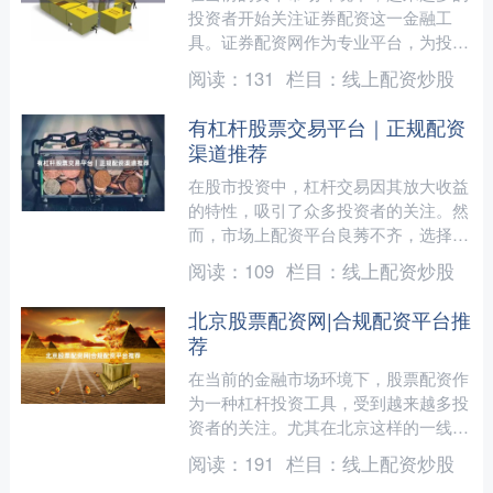
投资者开始关注证券配资这一金融工
具。证券配资网作为专业平台，为投资
者提供了便捷的资金杠杆服务，但在选
阅读：
131
栏目：
线上配资炒股
择配资平台时，如何辨别正规....
有杠杆股票交易平台｜正规配资
渠道推荐
在股市投资中，杠杆交易因其放大收益
的特性，吸引了众多投资者的关注。然
而，市场上配资平台良莠不齐，选择正
规渠道至关重要。本文将为您解析杠杆
阅读：
109
栏目：
线上配资炒股
股票交易平台的核心要点，....
北京股票配资网|合规配资平台推
荐
在当前的金融市场环境下，股票配资作
为一种杠杆投资工具，受到越来越多投
资者的关注。尤其在北京这样的一线城
市，投资者对资金效率的要求更高，合
阅读：
191
栏目：
线上配资炒股
规、安全、透明的配资平台....