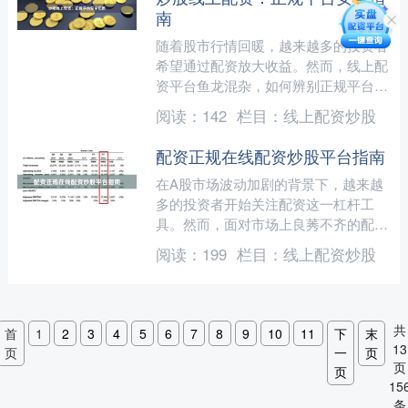
南
随着股市行情回暖，越来越多的投资者
希望通过配资放大收益。然而，线上配
资平台鱼龙混杂，如何辨别正规平台、
保障资金安全联华证券公司，成为投资
阅读：
142
栏目：
线上配资炒股
者必须掌握的技能。本文为....
配资正规在线配资炒股平台指南
在A股市场波动加剧的背景下，越来越
多的投资者开始关注配资这一杠杆工
具。然而，面对市场上良莠不齐的配资
平台，如何选择正规、安全的在线配资
阅读：
199
栏目：
线上配资炒股
炒股平台，成为投资者必须掌....
共
首
1
2
3
4
5
6
7
8
9
10
11
下
末
13
页
一
页
页
页
15
条