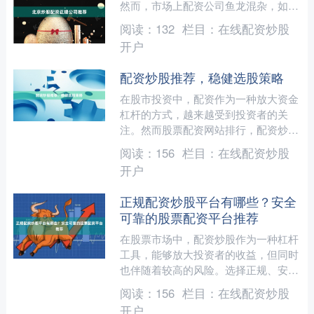
然而，市场上配资公司鱼龙混杂，如何
在北京找到一家**正规、安全、透明**
阅读：
132
栏目：
在线配资炒股
的配资公司，成为许多....
开户
配资炒股推荐，稳健选股策略
在股市投资中，配资作为一种放大资金
杠杆的方式，越来越受到投资者的关
注。然而股票配资网站排行，配资炒股
并非简单的“借钱炒股”，它需要投资者
阅读：
156
栏目：
在线配资炒股
具备扎实的选股能力和风险....
开户
正规配资炒股平台有哪些？安全
可靠的股票配资平台推荐
在股票市场中，配资炒股作为一种杠杆
工具，能够放大投资者的收益，但同时
也伴随着较高的风险。选择正规、安全
可靠的配资平台至关重要。本文将为您
阅读：
156
栏目：
在线配资炒股
介绍如何识别正规配资平台....
开户