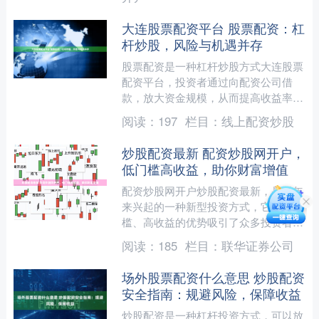
大连股票配资平台 股票配资：杠
杆炒股，风险与机遇并存
股票配资是一种杠杆炒股方式大连股票
配资平台，投资者通过向配资公司借
款，放大资金规模，从而提高收益率。
然而，杠杆炒股风险与机遇并存。
阅读：
197
栏目：
线上配资炒股
《期货交易管理条例》明确规定....
炒股配资最新 配资炒股网开户，
低门槛高收益，助你财富增值
配资炒股网开户炒股配资最新，是近年
来兴起的一种新型投资方式，它以低门
槛、高收益的优势吸引了众多投资者。
* **杠杆放大收益：**杠杆资金可以放
阅读：
185
栏目：
联华证券公司
大投资收益，让投....
场外股票配资什么意思 炒股配资
安全指南：规避风险，保障收益
炒股配资是一种杠杆投资方式，可以放