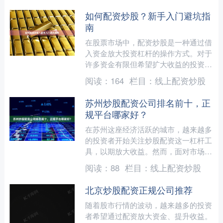
如何配资炒股？新手入门避坑指
南
在股票市场中，配资炒股是一种通过借
入资金放大投资杠杆的操作方式。对于
许多资金有限但希望扩大收益的投资者
来说，配资似乎是一条“捷径”。然而，
阅读：
164
栏目：
线上配资炒股
配资炒股并非适合所有人....
苏州炒股配资公司排名前十，正
规平台哪家好？
在苏州这座经济活跃的城市，越来越多
的投资者开始关注炒股配资这一杠杆工
具，以期放大收益。然而，面对市场上
琳琅满目的配资公司，如何选择一家安
阅读：
88
栏目：
线上配资炒股
全、正规、可靠的服务商，....
北京炒股配资正规公司推荐
随着股市行情的波动，越来越多的投资
者希望通过配资放大资金、提升收益。