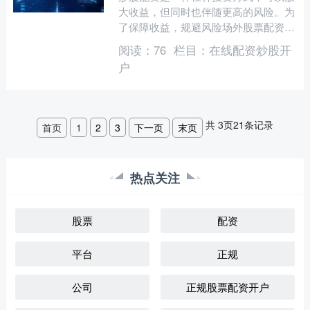
大收益，但同时也伴随更高的风险。为
了保障收益，规避风险场外股票配资什
么意思，投资者需要遵循以下安全指
阅读：
76
栏目：
在线配资炒股开
南： * **资金杠杆：*....
户
共
3
页
21
条记录
首页
1
2
3
下一页
末页
热点关注
股票
配资
平台
正规
公司
正规股票配资开户