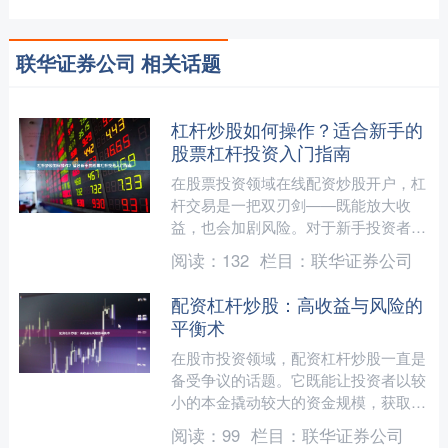
联华证券公司 相关话题
杠杆炒股如何操作？适合新手的
股票杠杆投资入门指南
在股票投资领域在线配资炒股开户，杠
杆交易是一把双刃剑——既能放大收
益，也会加剧风险。对于新手投资者而
言，理解杠杆操作的原理、方法和风险
阅读：
132
栏目：
联华证券公司
控制至关重要。本文将为您提....
配资杠杆炒股：高收益与风险的
平衡术
在股市投资领域，配资杠杆炒股一直是
备受争议的话题。它既能让投资者以较
小的本金撬动较大的资金规模，获取远
超常规的收益，也可能因市场波动带来
阅读：
99
栏目：
联华证券公司
巨大亏损。对于追求高回报....