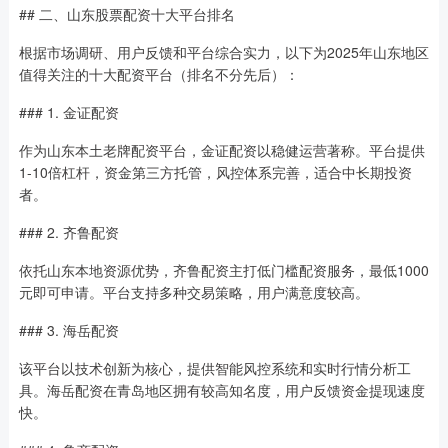
## 二、山东股票配资十大平台排名
根据市场调研、用户反馈和平台综合实力，以下为2025年山东地区
值得关注的十大配资平台（排名不分先后）：
### 1. 金证配资
作为山东本土老牌配资平台，金证配资以稳健运营著称。平台提供
1-10倍杠杆，资金第三方托管，风控体系完善，适合中长期投资
者。
### 2. 齐鲁配资
依托山东本地资源优势，齐鲁配资主打低门槛配资服务，最低1000
元即可申请。平台支持多种交易策略，用户满意度较高。
### 3. 海岳配资
该平台以技术创新为核心，提供智能风控系统和实时行情分析工
具。海岳配资在青岛地区拥有较高知名度，用户反馈资金提现速度
快。