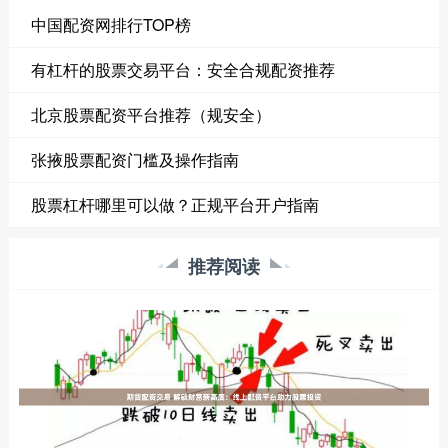
中国配资网排行TOP榜
有杠杆的股票交易平台：安全合规配资推荐
北京股票配资平台推荐（规安全）
张掖股票配资门槛及操作指南
股票杠杆哪里可以做？正规平台开户指南
推荐阅读