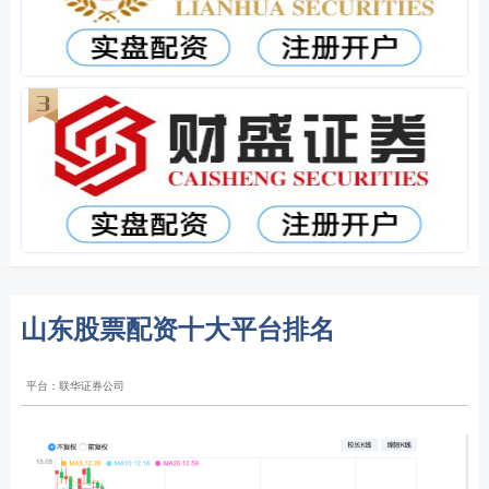
山东股票配资十大平台排名
平台：联华证券公司