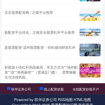
北京股票配资网 | 正规平台推荐
新配资平台排名，正规安全股票杠杆平台推荐
是股票配资 温州股票配资：轻松撬动财富杠杆
炒股加十倍杠杆风险极高，常见方式为**场外配
资**或**券商融资**（需满足门槛），需警惕爆
仓与法律风险。
联华证券公司
线上配资炒股
在线配资炒股开户
Powered by
联华证券公司
RSS地图
HTML地图
Copyright
© 2013-2025
股票配资知识网
版权所有