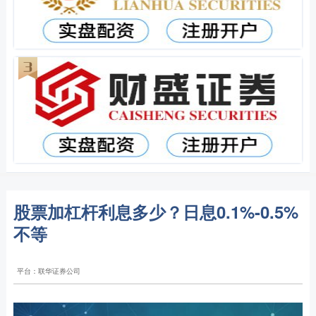
股票加杠杆利息多少？日息0.1%-0.5%
不等
平台：联华证券公司