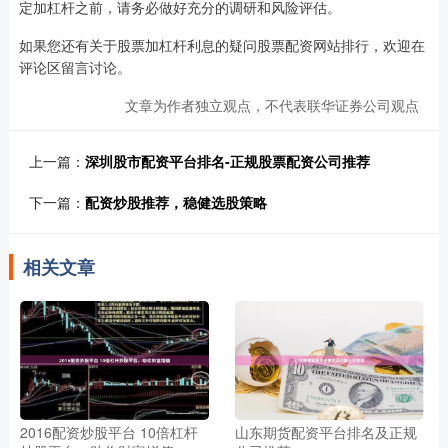
定加杠杆之前，请务必做好充分的调研和风险评估。
如果您还有关于股票加杠杆利息的疑问股票配资网站排行，欢迎在
评论区留言讨论。
文章为作者独立观点，不代表联华证券公司观点
上一篇：
深圳股市配资平台排名-正规股票配资公司推荐
下一篇：
配资炒股推荐，稳健选股策略
相关文章
2016配资炒股平台 10倍杠杆
山东期货配资平台排名及正规