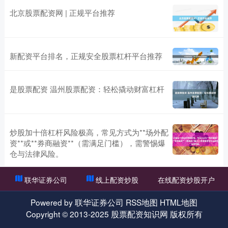
北京股票配资网 | 正规平台推荐
新配资平台排名，正规安全股票杠杆平台推荐
是股票配资 温州股票配资：轻松撬动财富杠杆
炒股加十倍杠杆风险极高，常见方式为**场外配
资**或**券商融资**（需满足门槛），需警惕爆
仓与法律风险。
联华证券公司
线上配资炒股
在线配资炒股开户
Powered by
联华证券公司
RSS地图
HTML地图
Copyright
© 2013-2025
股票配资知识网
版权所有