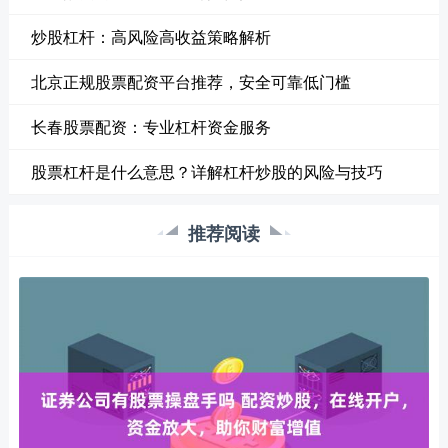
炒股杠杆：高风险高收益策略解析
北京正规股票配资平台推荐，安全可靠低门槛
长春股票配资：专业杠杆资金服务
股票杠杆是什么意思？详解杠杆炒股的风险与技巧
推荐阅读