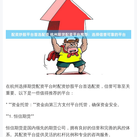
在杭州选择期货配资平台时配资炒股平台首选配资，信誉可靠至关
重要。以下是一些值得推荐的平台：
* **资金托管：**资金由第三方支付平台托管，确保资金安全。
**1. 恒信期货**
恒信期货是国内领先的期货公司，拥有良好的信誉和完善的风控体
系。其配资平台提供灵活的杠杆比例和专业的咨询服务。