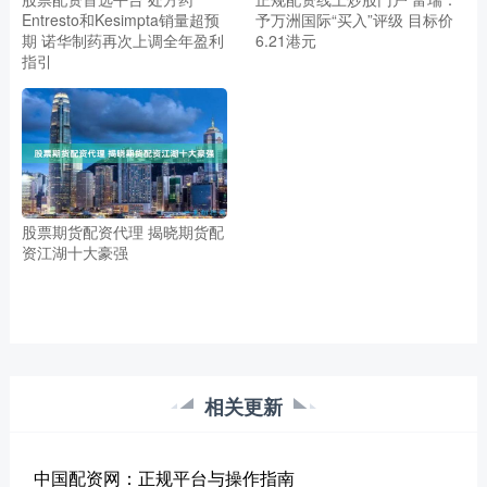
Entresto和Kesimpta销量超预
予万洲国际“买入”评级 目标价
期 诺华制药再次上调全年盈利
6.21港元
指引
股票期货配资代理 揭晓期货配
资江湖十大豪强
相关更新
中国配资网：正规平台与操作指南