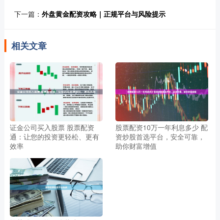
下一篇：
外盘黄金配资攻略｜正规平台与风险提示
相关文章
证金公司买入股票 股票配资
股票配资10万一年利息多少 配
通：让您的投资更轻松、更有
资炒股首选平台，安全可靠，
效率
助你财富增值