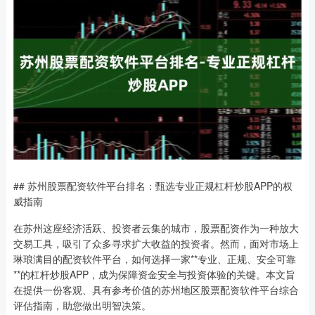
## 苏州股票配资软件平台排名：甄选专业正规杠杆炒股APP的权
威指南
在苏州这座经济活跃、投资者云集的城市，股票配资作为一种放大
交易工具，吸引了众多寻求扩大收益的投资者。然而，面对市场上
琳琅满目的配资软件平台，如何选择一家**专业、正规、安全可靠
**的杠杆炒股APP，成为保障资金安全与投资体验的关键。本文旨
在提供一份客观、具有参考价值的苏州地区股票配资软件平台综合
评估指南，助您做出明智决策。