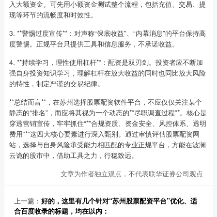
入大额资金。可先用小额资金测试整个流程，包括充值、交易、提
现等环节的流畅度和时效性。
3. **警惕过度宣传**：对声称“保底收益”、“内幕消息”的平台保持高
度警惕。正规平台只提供工具和信息服务，不承诺收益。
4. **持续学习，理性使用杠杆**：配资是双刃剑。投资者应不断加
强自身投资知识学习，理解杠杆在放大收益的同时也同比放大风险
的特性，制定严谨的交易纪律。
**总结而言**，在苏州选择股票配资软件平台，不应仅仅关注某个
静态的“排名”，而应将其视为一个动态的**尽职调查过程**。核心是
穿透营销宣传，牢牢抓住“**合规资质、资金安全、风控体系、透明
费用**”这四大核心要素进行深入甄别。通过审慎评估股票配资网
站，选择与自身风险承受能力相匹配的专业正规平台，方能在波澜
云诡的股市中，借助工具之力，行稳致远。
文章为作者独立观点，不代表联华证券公司观点
上一篇：
好的，这里有几个针对“苏州股票配资平台”优化、适
合百度收录的标题，均在以内：