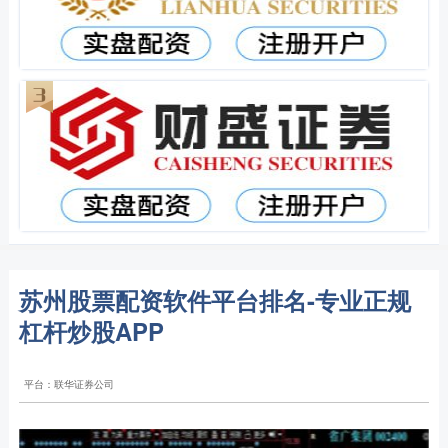
苏州股票配资软件平台排名-专业正规
杠杆炒股APP
平台：联华证券公司