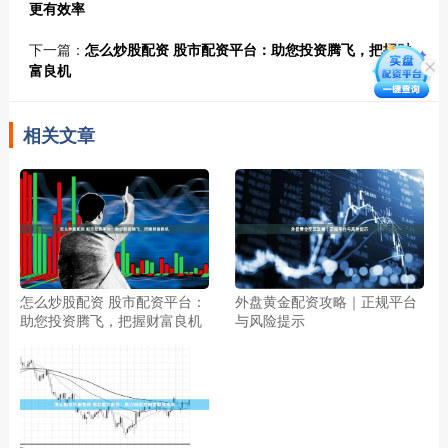
更有效率
下一篇：
怎么炒股配资 股市配资平台：助您投资腾飞，把握财
富良机
相关文章
怎么炒股配资 股市配资平台：
外盘黄金配资攻略｜正规平台
助您投资腾飞，把握财富良机
与风险提示