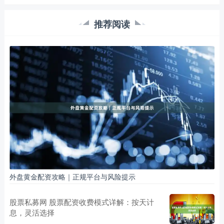
推荐阅读
外盘黄金配资攻略｜正规平台与风险提示
股票私募网 股票配资收费模式详解：按天计
息，灵活选择