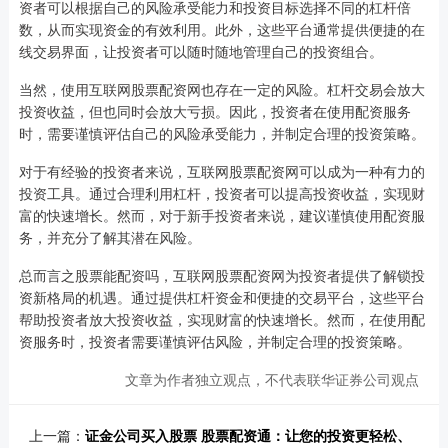
资者可以根据自己的风险承受能力和投资目标选择不同的杠杆倍
数，从而实现资金的有效利用。此外，这些平台通常提供便捷的在
线交易界面，让投资者可以随时随地管理自己的投资组合。
当然，使用互联网股票配资网也存在一定的风险。杠杆交易会放大
投资收益，但也同时会放大亏损。因此，投资者在使用配资服务
时，需要谨慎评估自己的风险承受能力，并制定合理的投资策略。
对于有经验的投资者来说，互联网股票配资网可以成为一种有力的
投资工具。通过合理利用杠杆，投资者可以提高投资收益，实现财
富的快速增长。然而，对于新手投资者来说，建议谨慎使用配资服
务，并充分了解其潜在风险。
总而言之股票能配资吗，互联网股票配资网为投资者提供了解锁投
资新格局的机遇。通过提供杠杆资金和便捷的交易平台，这些平台
帮助投资者放大投资收益，实现财富的快速增长。然而，在使用配
资服务时，投资者需要谨慎评估风险，并制定合理的投资策略。
文章为作者独立观点，不代表联华证券公司观点
上一篇：
证金公司买入股票 股票配资通：让您的投资更轻松、