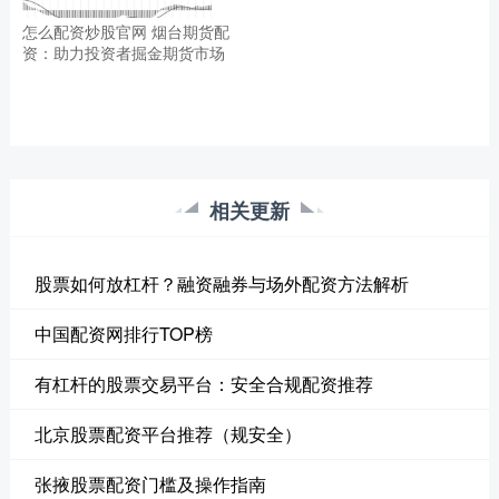
怎么配资炒股官网 烟台期货配
资：助力投资者掘金期货市场
相关更新
股票如何放杠杆？融资融券与场外配资方法解析
中国配资网排行TOP榜
有杠杆的股票交易平台：安全合规配资推荐
北京股票配资平台推荐（规安全）
张掖股票配资门槛及操作指南